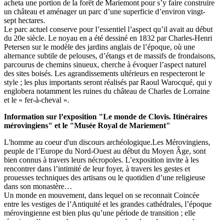
acheta une portion de la forêt de Mariemont pour s’y faire construire
un château et aménager un parc d’une superficie d’environ vingt-
sept hectares.
Le parc actuel conserve pour l’essentiel l’aspect qu’il avait au début
du 20e siècle. Le noyau en a été dessiné en 1832 par Charles-Henri
Petersen sur le modèle des jardins anglais de l’époque, où une
alternance subtile de pelouses, d’étangs et de massifs de frondaisons,
parcourus de chemins sinueux, cherche à évoquer l’aspect naturel
des sites boisés. Les agrandissements ultérieurs en respecteront le
style ; les plus importants seront réalisés par Raoul Warocqué, qui y
englobera notamment les ruines du château de Charles de Lorraine
et le « fer-à-cheval ».
Information sur l’exposition "Le monde de Clovis. Itinéraires
mérovingiens" et le "Musée Royal de Mariement"
L'homme au coeur d'un discours archéologique.Les Mérovingiens,
peuple de l’Europe du Nord-Ouest au début du Moyen Âge, sont
bien connus à travers leurs nécropoles. L’exposition invite à les
rencontrer dans l’intimité de leur foyer, à travers les gestes et
prouesses techniques des artisans ou le quotidien d’une religieuse
dans son monastère…
Un monde en mouvement, dans lequel on se reconnait Coincée
entre les vestiges de l’Antiquité et les grandes cathédrales, l’époque
mérovingienne est bien plus qu’une période de transition ; elle